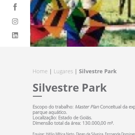
Home
Lugares
Silvestre Park
Silvestre Park
Escopo do trabalho:
Master Plan
Conceitual da exp
parque aquático.
Localização:
Estado de Goiás.
Dimensão total da área:
130.000,00 m².
Equipe:
Hélio Mítica Neto, Diego da Silveira, Fernanda Domingo